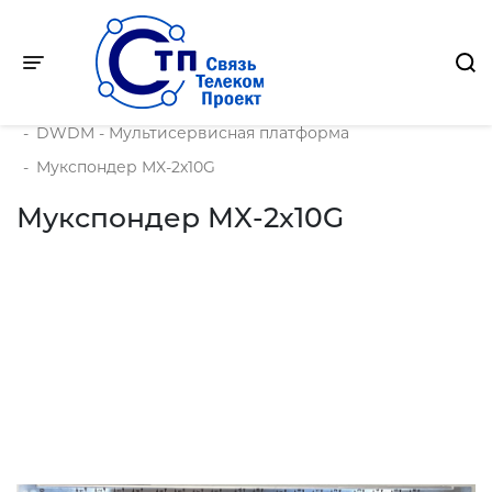
Toggle navigation
Главная
-
Продукция
-
DWDM - Мультисервисная платформа
-
Мукспондер MX-2x10G
Мукспондер MX-2x10G