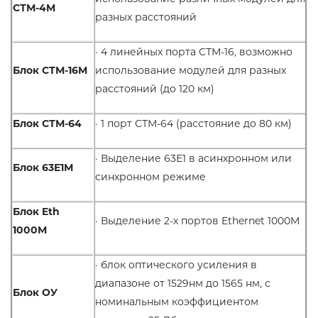
СТМ-4
M
разных расстояний
· 4 линейных порта СТМ-16, возможно
Блок СТМ-16
M
использование модулей для разных
расстояний (до 120 км)
Блок СТМ-64
· 1 порт СТМ-64 (расстояние до 80 км)
· Выделение 63Е1 в асинхронном или
Блок 63Е1М
синхронном режиме
Блок
Eth
· Выделение 2-х портов Ethernet 1000M
100
0
M
· блок оптического усиления в
диапазоне от 1529нм до 1565 нм, с
Блок ОУ
номинальным коэффициентом