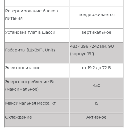
Резервирование блоков
поддерживается
питания
Установка плат в шасси
вертикальное
483× 396 ×242 мм, 9U
Габариты (ШхВхГ), Units
(корпус 19”)
Электропитание
от 19,2 до 72 В
Энергопотребление Вт
450
(максимальное)
Максимальная масса, кг
15
Охлаждение
Активное