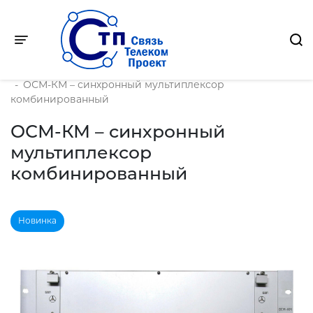
Toggle navigation
Главная
-
Продукция
-
SDH оборудование
-
ОСМ-КМ – синхронный мультиплексор
комбинированный
ОСМ-КМ – синхронный
мультиплексор
комбинированный
Новинка